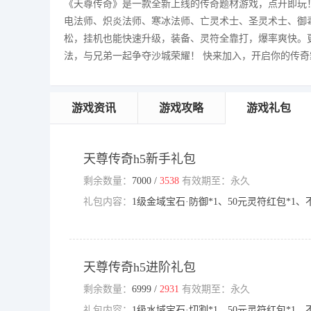
《天尊传奇》是一款全新上线的传奇题材游戏，点开即玩
电法师、炽炎法师、寒冰法师、亡灵术士、圣灵术士、御
松，挂机也能快速升级，装备、灵符全靠打，爆率爽快。
法，与兄弟一起争夺沙城荣耀！ 快来加入，开启你的传奇
游戏资讯
游戏攻略
游戏礼包
天尊传奇h5新手礼包
剩余数量：
7000 /
3538
有效期至：永久
礼包内容：
1级金域宝石·防御*1、50元灵符红包*1、不
天尊传奇h5进阶礼包
剩余数量：
6999 /
2931
有效期至：永久
礼包内容：
1级水域宝石·切割*1、50元灵符红包*1、不