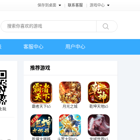
保存到桌面
联系客服
游戏中心
表
客服中心
用户中心
推荐游戏
霸者天下h5
月光之城
乾坤天地h5
上玩
乾坤大挪移
斗罗大陆H5-极速黄金版
龙域世界h5