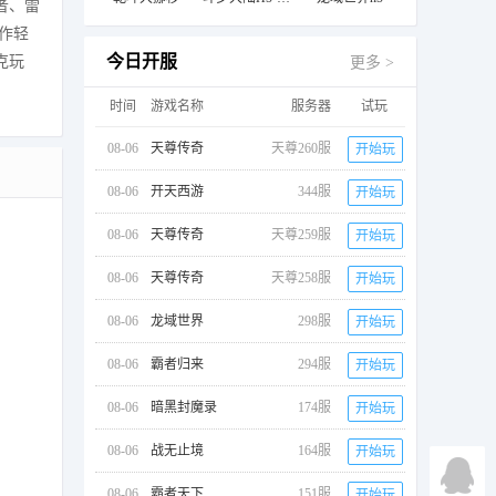
者、雷
作轻
今日开服
克玩
更多 >
时间
游戏名称
服务器
试玩
08-06
天尊传奇
天尊260服
开始玩
08-06
开天西游
344服
开始玩
08-06
天尊传奇
天尊259服
开始玩
08-06
天尊传奇
天尊258服
开始玩
08-06
龙域世界
298服
开始玩
08-06
霸者归来
294服
开始玩
08-06
暗黑封魔录
174服
开始玩
08-06
战无止境
164服
开始玩
08-06
霸者天下
151服
开始玩