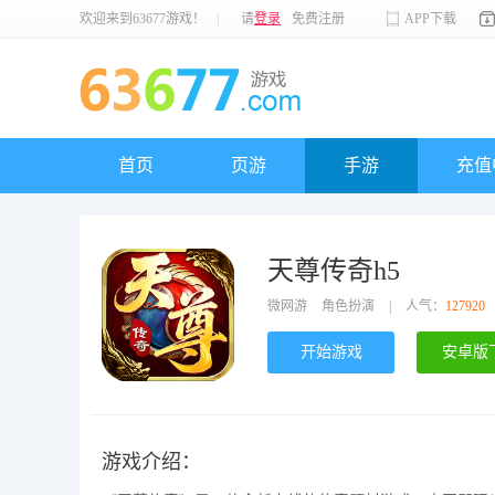
欢迎来到63677游戏！
|
请
登录
免费注册
APP下载
首页
页游
手游
充值
天尊传奇h5
微网游
角色扮演
|
人气：
127920
开始游戏
安卓版
游戏介绍：