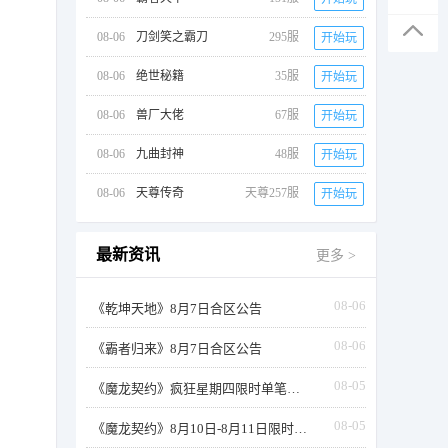
08-06
刀剑笑之霸刀
295服
开始玩
08-06
绝世秘籍
35服
开始玩
08-06
兽厂大佬
67服
开始玩
08-06
九曲封神
48服
开始玩
08-06
天尊传奇
天尊257服
开始玩
最新资讯
更多 >
08-06
《乾坤天地》8月7日合区公告
08-06
《霸者归来》8月7日合区公告
08-05
《魔龙契约》疯狂星期四限时单笔返利
08-05
《魔龙契约》8月10日-8月11日限时活动累充