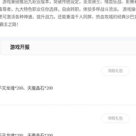
！游戏重磅推出九职业版本，突破传统设定，圣龙骑士、嗜血狂战、影舞
毒尊者，九大特色职业任你选择，自由转职，体验多样战斗流派。 游戏操
更可激活各种神通，提升战力。还能重温千人同屏、热血攻城的经典沙巴
霸主之路！
游戏开服
领取礼包
灭龙魂*200、天魔晶石*200
领取礼包
灭龙魂*200、天魔晶石*200