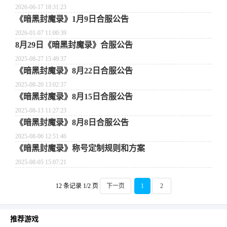
2026-06-17 18:31:23
《暗黑封魔录》1月9日合服公告
2026-01-07 11:00:39
8月29日《暗黑封魔录》合服公告
2025-08-27 15:49:37
《暗黑封魔录》8月22日合服公告
2025-08-20 13:02:37
《暗黑封魔录》8月15日合服公告
2025-08-13 11:27:23
《暗黑封魔录》8月8日合服公告
2025-08-06 12:51:46
《暗黑封魔录》称号定制规则和方案
2025-08-05 15:07:21
12 条记录 1/2 页
下一页
1
2
推荐游戏