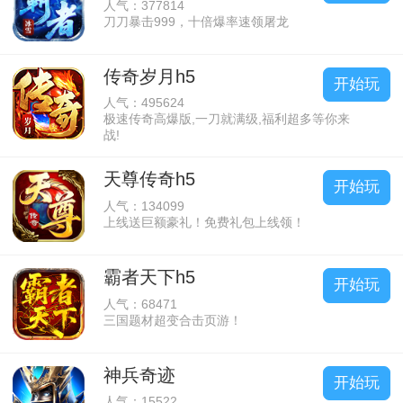
人气：377814
刀刀暴击999，十倍爆率速领屠龙
传奇岁月h5
开始玩
人气：495624
极速传奇高爆版,一刀就满级,福利超多等你来
战!
天尊传奇h5
开始玩
人气：134099
上线送巨额豪礼！免费礼包上线领！
霸者天下h5
开始玩
人气：68471
三国题材超变合击页游！
神兵奇迹
开始玩
人气：15522