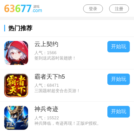
登录
注册
热门推荐
云上契约
开始玩
人气：1566
签到送武器时装翅膀！
霸者天下h5
开始玩
人气：68471
三国题材超变合击页游！
神兵奇迹
开始玩
人气：15522
神兵降临，奇迹再现！正版IP授权。