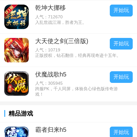
乾坤大挪移
开始玩
人气：712670
入乱世战江湖，胜者为王。
大天使之剑(三倍版)
开始玩
人气：10719
正版授权，钻石翻倍，经典再现奇迹十五年。
伏魔战歌h5
开始玩
人气：305945
跨服PK，千人同屏，体验良心绿色版传奇游
戏！
精品游戏
霸者归来h5
开始玩