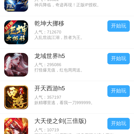
神兵降临，奇迹再现！正版IP授权。
乾坤大挪移
开始玩
人气：712670
入乱世战江湖，胜者为王。
龙域世界h5
开始玩
人气：295086
打怪爆充值，红包周周送。
开天西游h5
开始玩
人气：357197
妖精哪里逃，看我一刀999999。
大天使之剑(三倍版)
开始玩
人气：10719