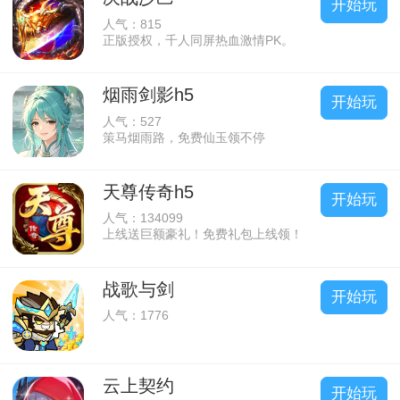
开始玩
人气：815
正版授权，千人同屏热血激情PK。
烟雨剑影h5
开始玩
人气：527
策马烟雨路，免费仙玉领不停
天尊传奇h5
开始玩
人气：134099
上线送巨额豪礼！免费礼包上线领！
战歌与剑
开始玩
人气：1776
云上契约
开始玩