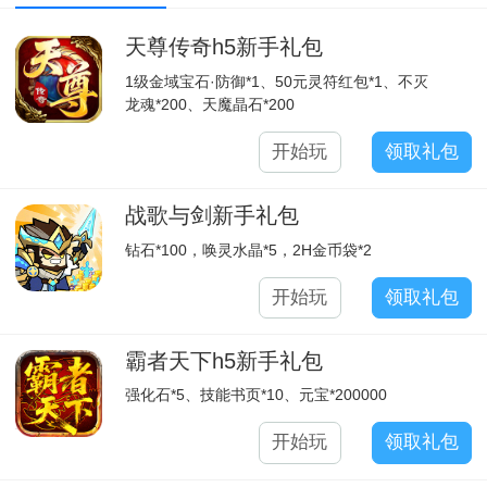
天尊传奇h5新手礼包
1级金域宝石·防御*1、50元灵符红包*1、不灭
龙魂*200、天魔晶石*200
开始玩
领取礼包
战歌与剑新手礼包
钻石*100，唤灵水晶*5，2H金币袋*2
开始玩
领取礼包
霸者天下h5新手礼包
强化石*5、技能书页*10、元宝*200000
开始玩
领取礼包