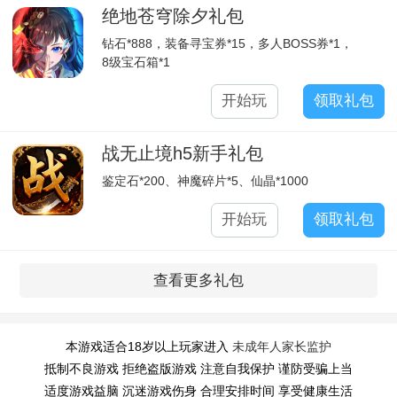
绝地苍穹除夕礼包
钻石*888，装备寻宝券*15，多人BOSS券*1，
8级宝石箱*1
开始玩
领取礼包
战无止境h5新手礼包
鉴定石*200、神魔碎片*5、仙晶*1000
开始玩
领取礼包
查看更多礼包
本游戏适合18岁以上玩家进入
未成年人家长监护
抵制不良游戏 拒绝盗版游戏 注意自我保护 谨防受骗上当
适度游戏益脑 沉迷游戏伤身 合理安排时间 享受健康生活