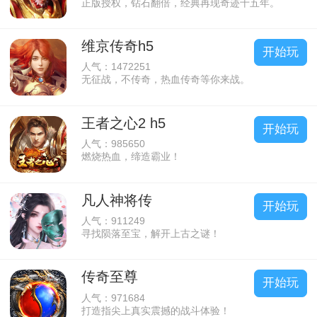
正版授权，钻石翻倍，经典再现奇迹十五年。
维京传奇h5
开始玩
人气：1472251
无征战，不传奇，热血传奇等你来战。
王者之心2 h5
开始玩
人气：985650
燃烧热血，缔造霸业！
凡人神将传
开始玩
人气：911249
寻找陨落至宝，解开上古之谜！
传奇至尊
开始玩
人气：971684
打造指尖上真实震撼的战斗体验！