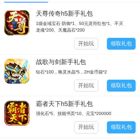
天尊传奇h5新手礼包
1级金域宝石·防御*1、50元灵符红包*1、不灭
龙魂*200、天魔晶石*200
开始玩
领取礼包
战歌与剑新手礼包
钻石*100，唤灵水晶*5，2H金币袋*2
开始玩
领取礼包
霸者天下h5新手礼包
强化石*5、技能书页*10、元宝*200000
开始玩
领取礼包