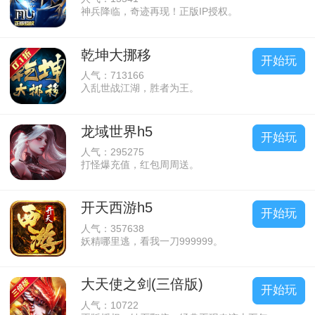
神兵降临，奇迹再现！正版IP授权。
乾坤大挪移
开始玩
人气：713166
入乱世战江湖，胜者为王。
龙域世界h5
开始玩
人气：295275
打怪爆充值，红包周周送。
开天西游h5
开始玩
人气：357638
妖精哪里逃，看我一刀999999。
大天使之剑(三倍版)
开始玩
人气：10722