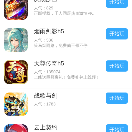
开始玩
人气：829
正版授权，千人同屏热血激情PK。
烟雨剑影h5
开始玩
人气：536
策马烟雨路，免费仙玉领不停
天尊传奇h5
开始玩
人气：135074
上线送巨额豪礼！免费礼包上线领！
战歌与剑
开始玩
人气：1783
云上契约
开始玩