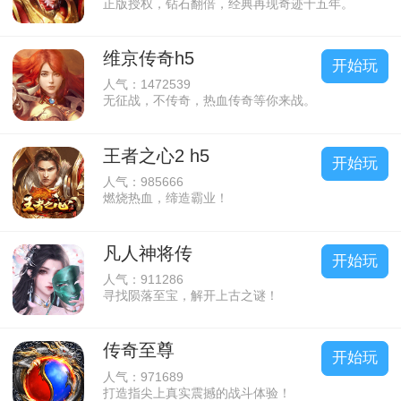
正版授权，钻石翻倍，经典再现奇迹十五年。
维京传奇h5
开始玩
人气：1472539
无征战，不传奇，热血传奇等你来战。
王者之心2 h5
开始玩
人气：985666
燃烧热血，缔造霸业！
凡人神将传
开始玩
人气：911286
寻找陨落至宝，解开上古之谜！
传奇至尊
开始玩
人气：971689
打造指尖上真实震撼的战斗体验！