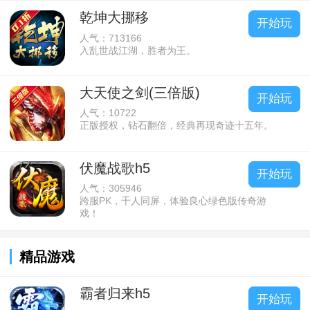
乾坤大挪移
开始玩
人气：713166
入乱世战江湖，胜者为王。
大天使之剑(三倍版)
开始玩
人气：10722
正版授权，钻石翻倍，经典再现奇迹十五年。
伏魔战歌h5
开始玩
人气：305946
跨服PK，千人同屏，体验良心绿色版传奇游
戏！
精品游戏
霸者归来h5
开始玩