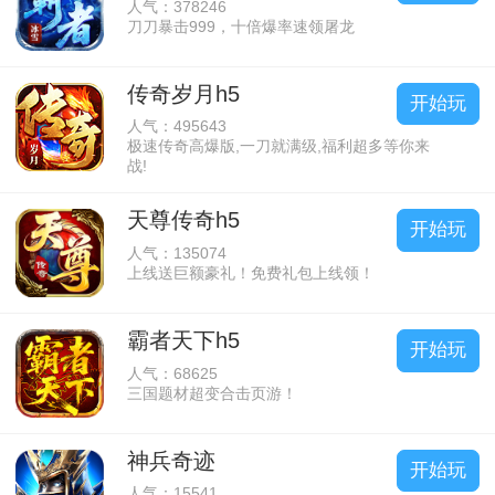
人气：378246
刀刀暴击999，十倍爆率速领屠龙
传奇岁月h5
开始玩
人气：495643
极速传奇高爆版,一刀就满级,福利超多等你来
战!
天尊传奇h5
开始玩
人气：135074
上线送巨额豪礼！免费礼包上线领！
霸者天下h5
开始玩
人气：68625
三国题材超变合击页游！
神兵奇迹
开始玩
人气：15541