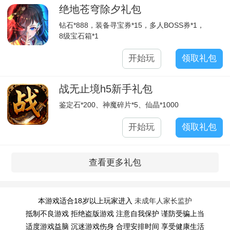
绝地苍穹除夕礼包
钻石*888，装备寻宝券*15，多人BOSS券*1，
8级宝石箱*1
开始玩
领取礼包
战无止境h5新手礼包
鉴定石*200、神魔碎片*5、仙晶*1000
开始玩
领取礼包
查看更多礼包
本游戏适合18岁以上玩家进入
未成年人家长监护
抵制不良游戏 拒绝盗版游戏 注意自我保护 谨防受骗上当
适度游戏益脑 沉迷游戏伤身 合理安排时间 享受健康生活