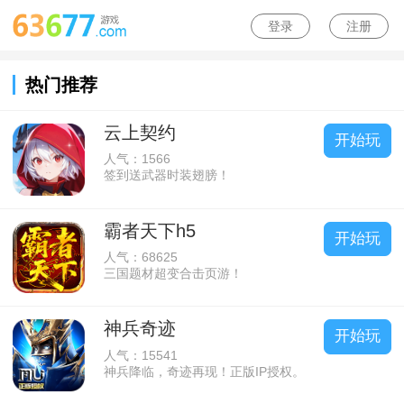
登录
注册
热门推荐
云上契约
开始玩
人气：1566
签到送武器时装翅膀！
霸者天下h5
开始玩
人气：68625
三国题材超变合击页游！
神兵奇迹
开始玩
人气：15541
神兵降临，奇迹再现！正版IP授权。