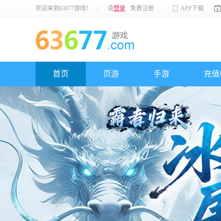
欢迎来到63677游戏！
|
请
登录
免费注册
APP下载
首页
页游
手游
充值