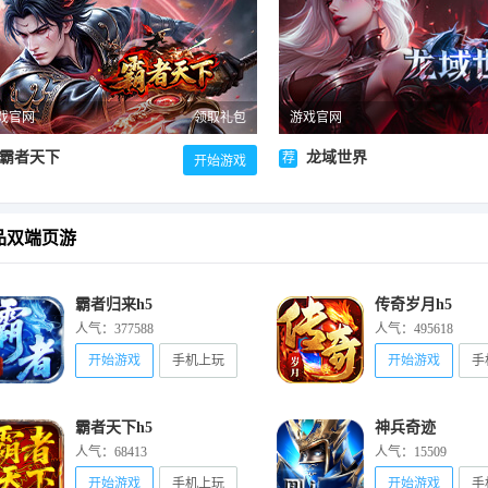
戏官网
领取礼包
游戏官网
霸者天下
龙域世界
荐
开始游戏
品双端页游
霸者归来h5
传奇岁月h5
人气：377588
人气：495618
开始游戏
手机上玩
开始游戏
手
霸者天下h5
神兵奇迹
人气：68413
人气：15509
开始游戏
手机上玩
开始游戏
手