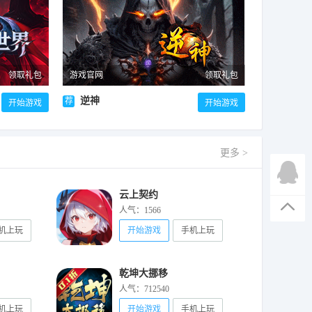
领取礼包
游戏官网
领取礼包
逆神
荐
开始游戏
开始游戏
更多 >
云上契约
人气：1566
机上玩
开始游戏
手机上玩
乾坤大挪移
人气：712540
机上玩
开始游戏
手机上玩