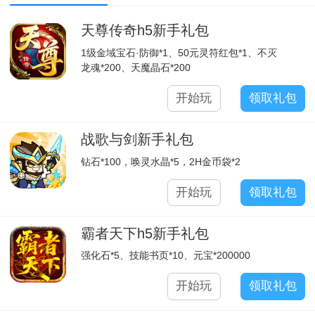
天尊传奇h5新手礼包
1级金域宝石·防御*1、50元灵符红包*1、不灭
龙魂*200、天魔晶石*200
开始玩
领取礼包
战歌与剑新手礼包
钻石*100，唤灵水晶*5，2H金币袋*2
开始玩
领取礼包
霸者天下h5新手礼包
强化石*5、技能书页*10、元宝*200000
开始玩
领取礼包