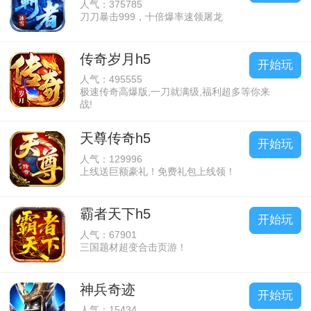
人气：375785
刀刀暴击999，十倍爆率速领屠龙
传奇岁月h5
开始玩
人气：495555
极速传奇高爆版,一刀就满级,福利超多等你来
战!
天尊传奇h5
开始玩
人气：129996
上线送巨额豪礼！免费礼包上线领！
霸者天下h5
开始玩
人气：67901
三国题材超变合击页游！
神兵奇迹
开始玩
人气：15434