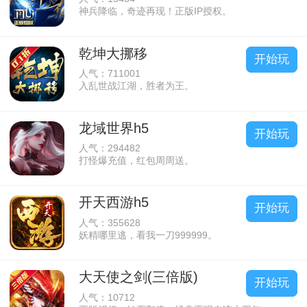
神兵降临，奇迹再现！正版IP授权。
乾坤大挪移
开始玩
人气：711001
入乱世战江湖，胜者为王。
龙域世界h5
开始玩
人气：294482
打怪爆充值，红包周周送。
开天西游h5
开始玩
人气：355628
妖精哪里逃，看我一刀999999。
大天使之剑(三倍版)
开始玩
人气：10712