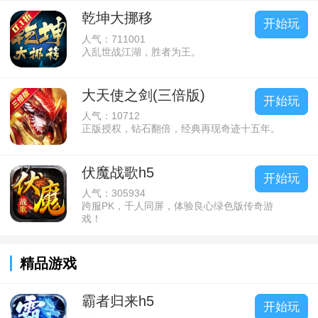
乾坤大挪移
开始玩
人气：711001
入乱世战江湖，胜者为王。
大天使之剑(三倍版)
开始玩
人气：10712
正版授权，钻石翻倍，经典再现奇迹十五年。
伏魔战歌h5
开始玩
人气：305934
跨服PK，千人同屏，体验良心绿色版传奇游
戏！
精品游戏
霸者归来h5
开始玩