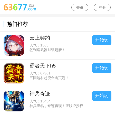
登录
注册
热门推荐
云上契约
开始玩
人气：1563
签到送武器时装翅膀！
霸者天下h5
开始玩
人气：67901
三国题材超变合击页游！
神兵奇迹
开始玩
人气：15434
神兵降临，奇迹再现！正版IP授权。