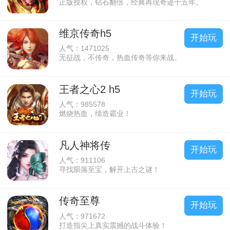
正版授权，钻石翻倍，经典再现奇迹十五年。
维京传奇h5
开始玩
人气：1471025
无征战，不传奇，热血传奇等你来战。
王者之心2 h5
开始玩
人气：985578
燃烧热血，缔造霸业！
凡人神将传
开始玩
人气：911106
寻找陨落至宝，解开上古之谜！
传奇至尊
开始玩
人气：971672
打造指尖上真实震撼的战斗体验！