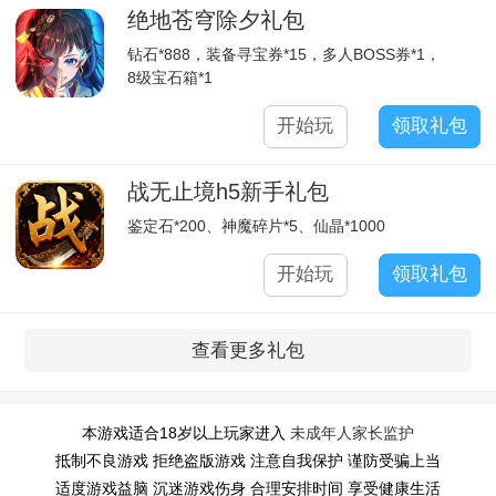
绝地苍穹除夕礼包
钻石*888，装备寻宝券*15，多人BOSS券*1，
8级宝石箱*1
开始玩
领取礼包
战无止境h5新手礼包
鉴定石*200、神魔碎片*5、仙晶*1000
开始玩
领取礼包
查看更多礼包
本游戏适合18岁以上玩家进入
未成年人家长监护
抵制不良游戏 拒绝盗版游戏 注意自我保护 谨防受骗上当
适度游戏益脑 沉迷游戏伤身 合理安排时间 享受健康生活