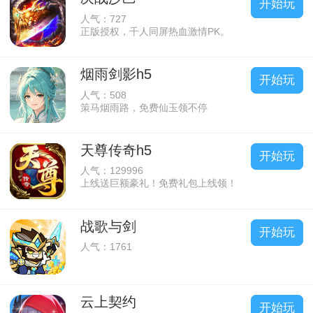
开始玩
人气：727
正版授权，千人同屏热血激情PK。
烟雨剑影h5
开始玩
人气：508
策马烟雨路，免费仙玉领不停
天尊传奇h5
开始玩
人气：129996
上线送巨额豪礼！免费礼包上线领！
战歌与剑
开始玩
人气：1761
云上契约
开始玩