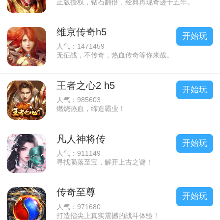
正版授权，钻石翻倍，经典再现奇迹十五年。
维京传奇h5
开始玩
人气：1471459
无征战，不传奇，热血传奇等你来战。
王者之心2 h5
开始玩
人气：985603
燃烧热血，缔造霸业！
凡人神将传
开始玩
人气：911149
寻找陨落至宝，解开上古之谜！
传奇至尊
开始玩
人气：971680
打造指尖上真实震撼的战斗体验！