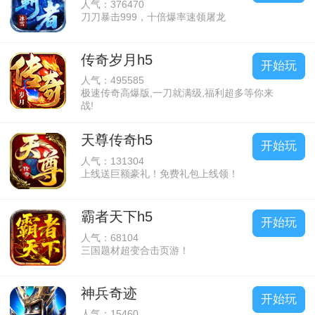
人气：376470
刀刀暴击999，十倍爆率速领屠龙
传奇岁月h5
开始玩
人气：495585
极速传奇高爆版,一刀就满级,福利超多等你来
战!
天尊传奇h5
开始玩
人气：131304
上线送巨额豪礼！免费礼包上线领！
霸者天下h5
开始玩
人气：68104
三国题材超变合击页游！
神兵奇迹
开始玩
人气：15460