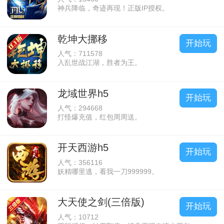
神兵降临，奇迹再现！正版IP授权。
乾坤大挪移
开始玩
人气：711578
入乱世战江湖，胜者为王。
龙域世界h5
开始玩
人气：294668
打怪爆充值，红包周周送。
开天西游h5
开始玩
人气：356116
妖精哪里逃，看我一刀999999。
大天使之剑(三倍版)
开始玩
人气：10712