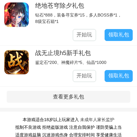
绝地苍穹除夕礼包
钻石*888，装备寻宝券*15，多人BOSS券*1，
8级宝石箱*1
开始玩
领取礼包
战无止境h5新手礼包
鉴定石*200、神魔碎片*5、仙晶*1000
开始玩
领取礼包
查看更多礼包
本游戏适合18岁以上玩家进入
未成年人家长监护
抵制不良游戏 拒绝盗版游戏 注意自我保护 谨防受骗上当
适度游戏益脑 沉迷游戏伤身 合理安排时间 享受健康生活