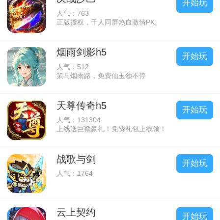
开始玩
人气：763
正版授权，千人同屏热血激情PK。
烟雨剑影h5
开始玩
人气：512
策马烟雨路，免费仙玉领不停
天尊传奇h5
开始玩
人气：131304
上线送巨额豪礼！免费礼包上线领！
战歌与剑
开始玩
人气：1764
云上契约
开始玩