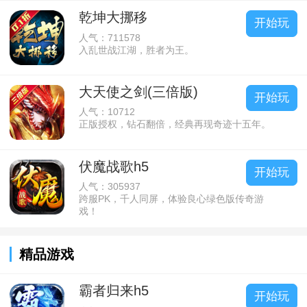
乾坤大挪移
开始玩
人气：711578
入乱世战江湖，胜者为王。
大天使之剑(三倍版)
开始玩
人气：10712
正版授权，钻石翻倍，经典再现奇迹十五年。
伏魔战歌h5
开始玩
人气：305937
跨服PK，千人同屏，体验良心绿色版传奇游
戏！
精品游戏
霸者归来h5
开始玩