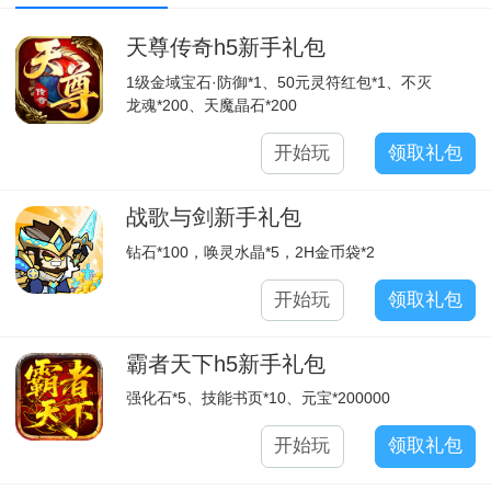
天尊传奇h5新手礼包
1级金域宝石·防御*1、50元灵符红包*1、不灭
龙魂*200、天魔晶石*200
开始玩
领取礼包
战歌与剑新手礼包
钻石*100，唤灵水晶*5，2H金币袋*2
开始玩
领取礼包
霸者天下h5新手礼包
强化石*5、技能书页*10、元宝*200000
开始玩
领取礼包