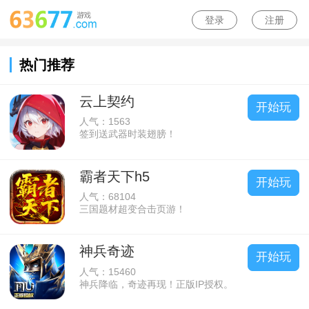
登录
注册
热门推荐
云上契约
开始玩
人气：1563
签到送武器时装翅膀！
霸者天下h5
开始玩
人气：68104
三国题材超变合击页游！
神兵奇迹
开始玩
人气：15460
神兵降临，奇迹再现！正版IP授权。